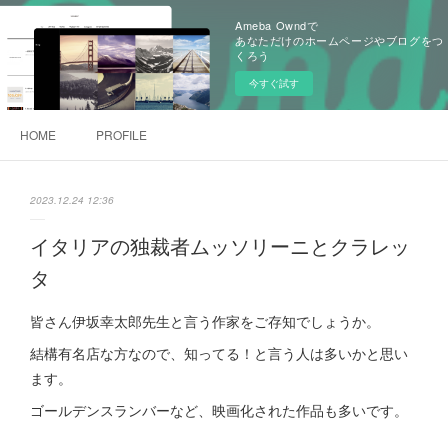
Ameba Owndで
あなただけのホームページやブログをつ
くろう
今すぐ試す
HOME
PROFILE
2023.12.24 12:36
イタリアの独裁者ムッソリーニとクラレッ
タ
皆さん伊坂幸太郎先生と言う作家をご存知でしょうか。
結構有名店な方なので、知ってる！と言う人は多いかと思い
ます。
ゴールデンスランバーなど、映画化された作品も多いです。