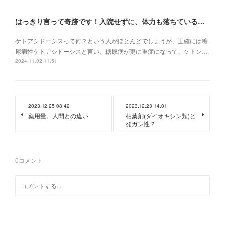
はっきり言って奇跡です！入院せずに、体力も落ちている状況でケトアシドーシスから復活
ケトアシドーシスって何？という人がほとんどでしょうが、正確には糖
尿病性ケトアシドーシスと言い、糖尿病が更に重症になって、ケトン…
2024.11.02 11:51
2023.12.25 08:42
2023.12.23 14:01
薬用量。人間との違い
枯葉剤(ダイオキシン類)と
発ガン性？
0
コメント