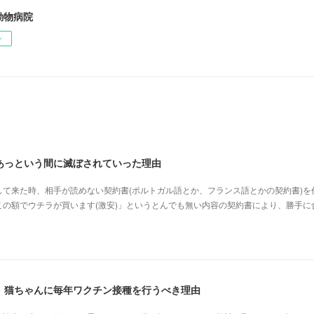
動物病院
ー
あっという間に滅ぼされていった理由
て来た時、相手が読めない契約書(ポルトガル語とか、フランス語とかの契約書)を
の額でウチラが買います(激安)」というとんでも無い内容の契約書により、勝手に
、猫ちゃんに毎年ワクチン接種を行うべき理由