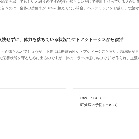
た論文を出して欲しいと思うのですが(僕が知らないだけで統計を取っている人がいる
と言うのは、全体の接種率が70%を超えてない場合、パンデミックをお越し、伝染
入院せずに、体力も落ちている状況でケトアシドーシスから復活
う人がほとんどでしょうが、正確には糖尿病性ケトアシドーシスと言い、糖尿病が更
体の栄養状態を守るために出るのですが、体のエラーの様なものです)が作られ、血液
2020.05.23 10:22
狂犬病の予防について