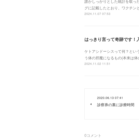
誰かしっかりとした統計を取っ
グに記載したとおり、ワクチン
2024.11.07 07:53
はっきり言って奇跡です！
ケトアシドーシスって何？とい
う体の邪魔になるもの(本来は
2024.11.02 11:51
2020.06.13 07:41
診察券の裏に診療時間
0
コメント