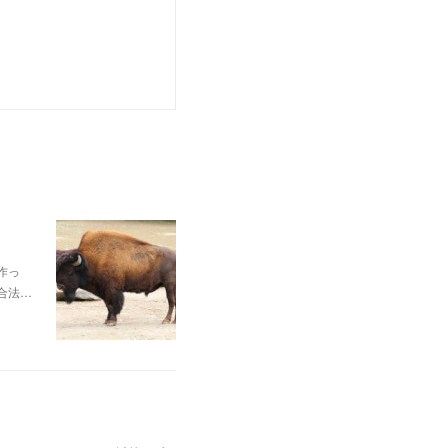
作っ
合法…