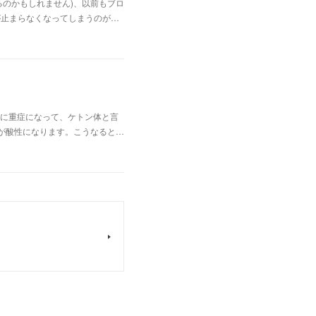
のかもしれません)、以前もブロ
が止まらなくなってしまうのが…
に重症になって、ケトン体と言
が酸性になります。こうなると…