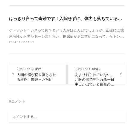
はっきり言って奇跡です！入院せずに、体力も落ちている状況でケトアシドーシスから復活
ケトアシドーシスって何？という人がほとんどでしょうが、正確には糖
尿病性ケトアシドーシスと言い、糖尿病が更に重症になって、ケトン…
2024.11.02 11:51
2024.07.19 23:24
2024.07.11 13:33
人間の指が切り落とされ
あまり知られていない、
る事態、間違った対応
北限の国で見られる一日
中日が出ている白夜の…
0
コメント