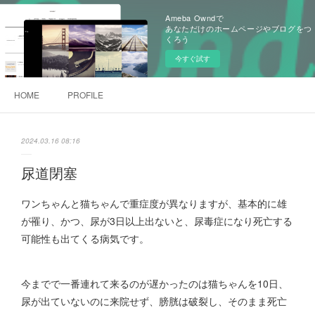
Ameba Owndで
あなただけのホームページやブログをつ
くろう
今すぐ試す
HOME
PROFILE
2024.03.16 08:16
尿道閉塞
ワンちゃんと猫ちゃんで重症度が異なりますが、基本的に雄
が罹り、かつ、尿が3日以上出ないと、尿毒症になり死亡する
可能性も出てくる病気です。
今までで一番連れて来るのが遅かったのは猫ちゃんを10日、
尿が出ていないのに来院せず、膀胱は破裂し、そのまま死亡