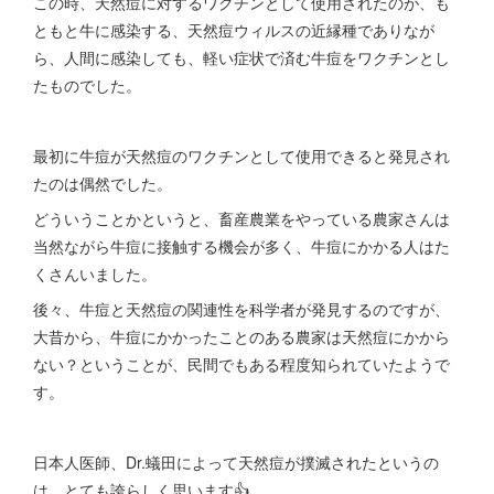
この時、天然痘に対するワクチンとして使用されたのが、も
ともと牛に感染する、天然痘ウィルスの近縁種でありなが
ら、人間に感染しても、軽い症状で済む牛痘をワクチンとし
たものでした。
最初に牛痘が天然痘のワクチンとして使用できると発見され
たのは偶然でした。
どういうことかというと、畜産農業をやっている農家さんは
当然ながら牛痘に接触する機会が多く、牛痘にかかる人はた
くさんいました。
後々、牛痘と天然痘の関連性を科学者が発見するのですが、
大昔から、牛痘にかかったことのある農家は天然痘にかから
ない？ということが、民間でもある程度知られていたようで
す。
日本人医師、Dr.蟻田によって天然痘が撲滅されたというの
は、とても誇らしく思います👍