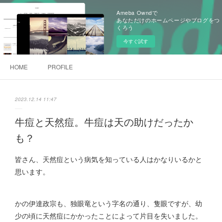
Ameba Owndで
あなただけのホームページやブログをつ
くろう
今すぐ試す
HOME
PROFILE
2023.12.14 11:47
牛痘と天然痘。牛痘は天の助けだったか
も？
皆さん、天然痘という病気を知っている人はかなりいるかと
思います。
かの伊達政宗も、独眼竜という字名の通り、隻眼ですが、幼
少の頃に天然痘にかかったことによって片目を失いました。