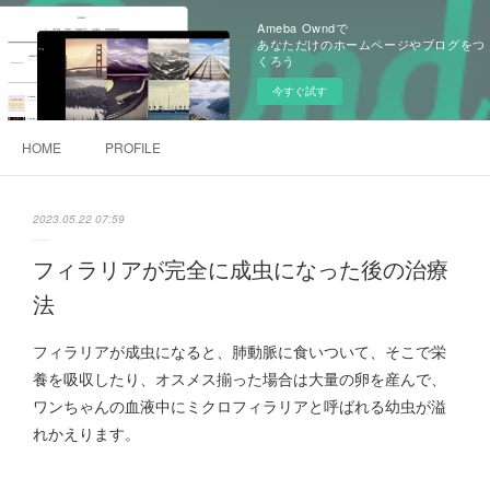
Ameba Owndで
あなただけのホームページやブログをつ
くろう
今すぐ試す
HOME
PROFILE
2023.05.22 07:59
フィラリアが完全に成虫になった後の治療
法
フィラリアが成虫になると、肺動脈に食いついて、そこで栄
養を吸収したり、オスメス揃った場合は大量の卵を産んで、
ワンちゃんの血液中にミクロフィラリアと呼ばれる幼虫が溢
れかえります。