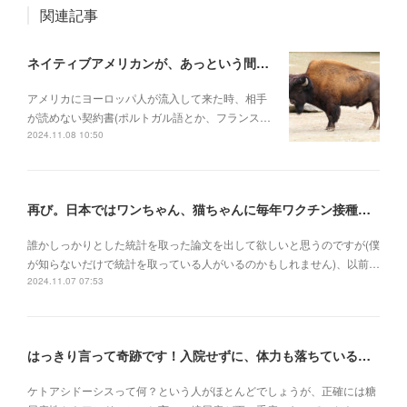
関連記事
ネイティブアメリカンが、あっという間に滅ぼされていった理由
アメリカにヨーロッパ人が流入して来た時、相手
が読めない契約書(ポルトガル語とか、フランス…
2024.11.08 10:50
再び。日本ではワンちゃん、猫ちゃんに毎年ワクチン接種を行うべき理由
誰かしっかりとした統計を取った論文を出して欲しいと思うのですが(僕
が知らないだけで統計を取っている人がいるのかもしれません)、以前…
2024.11.07 07:53
はっきり言って奇跡です！入院せずに、体力も落ちている状況でケトアシドーシスから復活
ケトアシドーシスって何？という人がほとんどでしょうが、正確には糖