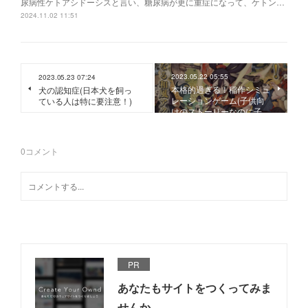
尿病性ケトアシドーシスと言い、糖尿病が更に重症になって、ケトン…
2024.11.02 11:51
2023.05.22 05:55
2023.05.23 07:24
本格的過ぎる！稲作シミュ
犬の認知症(日本犬を飼っ
レーションゲーム(子供向
ている人は特に要注意！)
けのストーリーなのに子…
0
コメント
PR
あなたもサイトをつくってみま
せんか