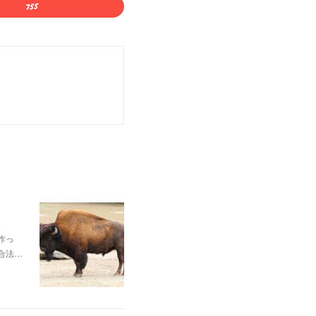
作っ
合法…