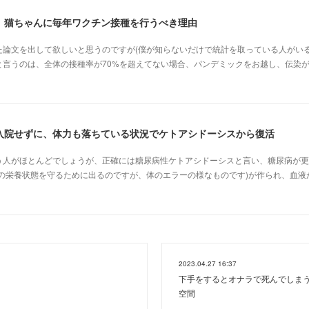
、猫ちゃんに毎年ワクチン接種を行うべき理由
た論文を出して欲しいと思うのですが(僕が知らないだけで統計を取っている人がいる
と言うのは、全体の接種率が70%を超えてない場合、パンデミックをお越し、伝染
入院せずに、体力も落ちている状況でケトアシドーシスから復活
う人がほとんどでしょうが、正確には糖尿病性ケトアシドーシスと言い、糖尿病が更
体の栄養状態を守るために出るのですが、体のエラーの様なものです)が作られ、血液
2023.04.27 16:37
下手をするとオナラで死んでしま
空間