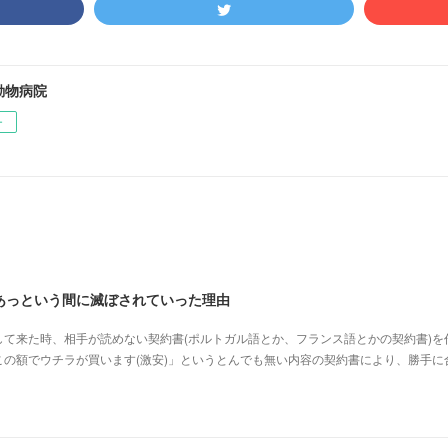
動物病院
ー
あっという間に滅ぼされていった理由
て来た時、相手が読めない契約書(ポルトガル語とか、フランス語とかの契約書)を
の額でウチラが買います(激安)」というとんでも無い内容の契約書により、勝手に