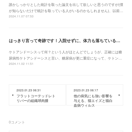
誰かしっかりとした統計を取った論文を出して欲しいと思うのですが(僕
が知らないだけで統計を取っている人がいるのかもしれません)、以前…
2024.11.07 07:53
はっきり言って奇跡です！入院せずに、体力も落ちている状況でケトアシドーシスから復活
ケトアシドーシスって何？という人がほとんどでしょうが、正確には糖
尿病性ケトアシドーシスと言い、糖尿病が更に重症になって、ケトン…
2024.11.02 11:51
2023.01.23 06:31
2023.01.23 06:17
フラットコーテッドレト
他の病気にも強い影響を
リバーの組織球肉腫
与える、猫エイズと猫白
血病ウィルス
0
コメント