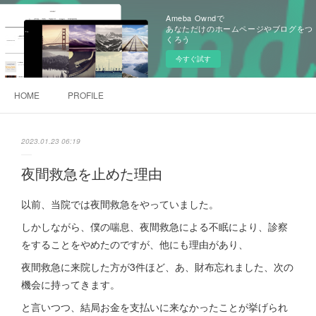
Ameba Owndで
あなただけのホームページやブログをつ
くろう
今すぐ試す
HOME
PROFILE
2023.01.23 06:19
夜間救急を止めた理由
以前、当院では夜間救急をやっていました。
しかしながら、僕の喘息、夜間救急による不眠により、診察
をすることをやめたのですが、他にも理由があり、
夜間救急に来院した方が3件ほど、あ、財布忘れました、次の
機会に持ってきます。
と言いつつ、結局お金を支払いに来なかったことが挙げられ