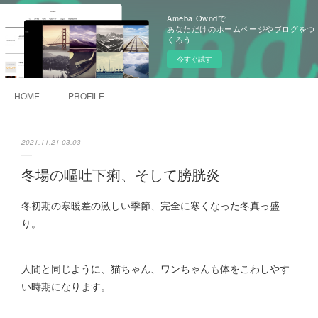
Ameba Owndで
あなただけのホームページやブログをつ
くろう
今すぐ試す
HOME
PROFILE
2021.11.21 03:03
冬場の嘔吐下痢、そして膀胱炎
冬初期の寒暖差の激しい季節、完全に寒くなった冬真っ盛
り。
人間と同じように、猫ちゃん、ワンちゃんも体をこわしやす
い時期になります。