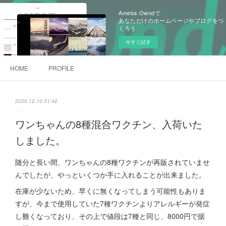
Ameba Owndで
あなただけのホームページやブログをつ
くろう
今すぐ試す
HOME
PROFILE
2020.12.10 01:42
ワンちゃんの8種混合ワクチン、入荷いた
しました。
随分と長い間、ワンちゃんの8種ワクチンが再販されていませ
んでしたが、やっといくつか手に入れることが出来ました。
在庫が少ないため、早くに無くなってしまう可能性もありま
すが、今まで使用していた7種ワクチンよりアレルギーが発症
し難くなっており、その上で値段は7種と同じ、8000円で据