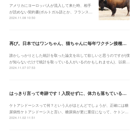
アメリカにヨーロッパ人が流入して来た時、相手
が読めない契約書(ポルトガル語とか、フランス…
2024.11.08 10:50
再び。日本ではワンちゃん、猫ちゃんに毎年ワクチン接種を行うべき理由
誰かしっかりとした統計を取った論文を出して欲しいと思うのですが(僕
が知らないだけで統計を取っている人がいるのかもしれません)、以前…
2024.11.07 07:53
はっきり言って奇跡です！入院せずに、体力も落ちている状況でケトアシドーシスから復活
ケトアシドーシスって何？という人がほとんどでしょうが、正確には糖
尿病性ケトアシドーシスと言い、糖尿病が更に重症になって、ケトン…
2024.11.02 11:51