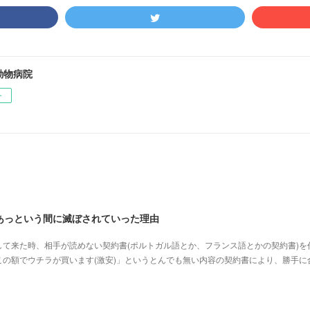
動物病院
ー
あっという間に滅ぼされていった理由
て来た時、相手が読めない契約書(ポルトガル語とか、フランス語とかの契約書)を
の額でウチラが買います(激安)」というとんでも無い内容の契約書により、勝手に