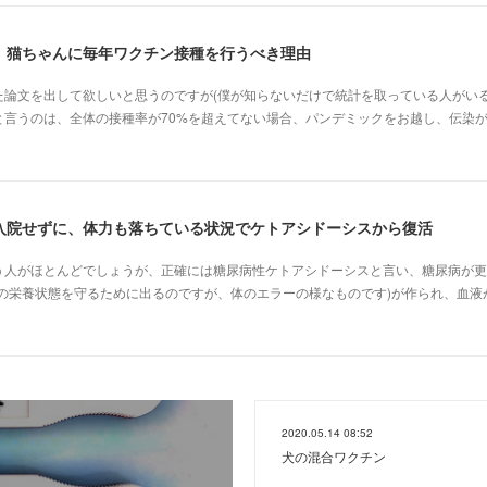
、猫ちゃんに毎年ワクチン接種を行うべき理由
た論文を出して欲しいと思うのですが(僕が知らないだけで統計を取っている人がいる
と言うのは、全体の接種率が70%を超えてない場合、パンデミックをお越し、伝染
入院せずに、体力も落ちている状況でケトアシドーシスから復活
う人がほとんどでしょうが、正確には糖尿病性ケトアシドーシスと言い、糖尿病が更
体の栄養状態を守るために出るのですが、体のエラーの様なものです)が作られ、血液
2020.05.14 08:52
犬の混合ワクチン