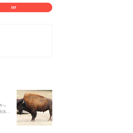
作っ
合法…