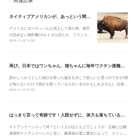
関連記事
ネイティブアメリカンが、あっという間に滅ぼされていった理由
アメリカにヨーロッパ人が流入して来た時、相手
が読めない契約書(ポルトガル語とか、フランス…
2024.11.08 10:50
再び。日本ではワンちゃん、猫ちゃんに毎年ワクチン接種を行うべき理由
誰かしっかりとした統計を取った論文を出して欲しいと思うのですが(僕
が知らないだけで統計を取っている人がいるのかもしれません)、以前…
2024.11.07 07:53
はっきり言って奇跡です！入院せずに、体力も落ちている状況でケトアシドーシスから復活
ケトアシドーシスって何？という人がほとんどでしょうが、正確には糖
尿病性ケトアシドーシスと言い、糖尿病が更に重症になって、ケトン…