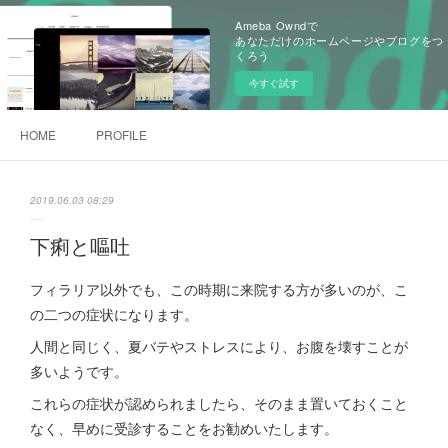
Ameba Owndで
あなただけのホームページやブログをつ
くろう
今すぐ試す
HOME
PROFILE
2019.06.03 08:29
下痢と嘔吐
フィラリア以外でも、この時期に来院する方が多いのが、こ
の二つの症状になります。
人間と同じく、夏バテやストレスにより、お腹を壊すことが
多いようです。
これらの症状が認められましたら、そのまま置いておくこと
なく、早めに受診することをお勧めいたします。