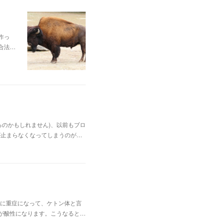
作っ
合法…
のかもしれません)、以前もブロ
が止まらなくなってしまうのが…
に重症になって、ケトン体と言
が酸性になります。こうなると…