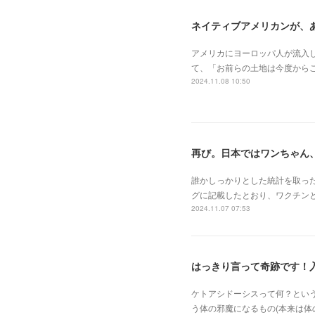
ネイティブアメリカンが、
アメリカにヨーロッパ人が流入し
て、「お前らの土地は今度からこ
2024.11.08 10:50
再び。日本ではワンちゃん
誰かしっかりとした統計を取っ
グに記載したとおり、ワクチン
2024.11.07 07:53
はっきり言って奇跡です！
ケトアシドーシスって何？とい
う体の邪魔になるもの(本来は