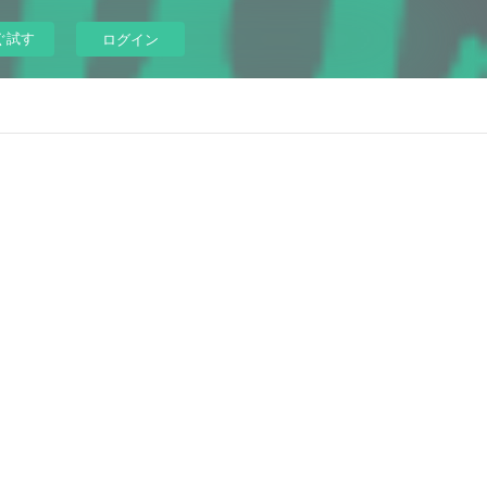
ぐ試す
ログイン
！