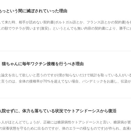
あっという間に滅ぼされていった理由
て来た時、相手が読めない契約書(ポルトガル語とか、フランス語とかの契約書)を
の額でウチラが買います(激安)」というとんでも無い内容の契約書により、勝手に
、猫ちゃんに毎年ワクチン接種を行うべき理由
た論文を出して欲しいと思うのですが(僕が知らないだけで統計を取っている人がいる
と言うのは、全体の接種率が70%を超えてない場合、パンデミックをお越し、伝染
入院せずに、体力も落ちている状況でケトアシドーシスから復活
う人がほとんどでしょうが、正確には糖尿病性ケトアシドーシスと言い、糖尿病が更
体の栄養状態を守るために出るのですが、体のエラーの様なものです)が作られ、血液