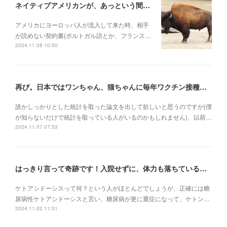
ネイティブアメリカンが、あっという間に滅ぼされていった理由
アメリカにヨーロッパ人が流入して来た時、相手
が読めない契約書(ポルトガル語とか、フランス…
2024.11.08 10:50
再び。日本ではワンちゃん、猫ちゃんに毎年ワクチン接種を行うべき理由
誰かしっかりとした統計を取った論文を出して欲しいと思うのですが(僕
が知らないだけで統計を取っている人がいるのかもしれません)、以前…
2024.11.07 07:53
はっきり言って奇跡です！入院せずに、体力も落ちている状況でケトアシドーシスから復活
ケトアシドーシスって何？という人がほとんどでしょうが、正確には糖
尿病性ケトアシドーシスと言い、糖尿病が更に重症になって、ケトン…
2024.11.02 11:51