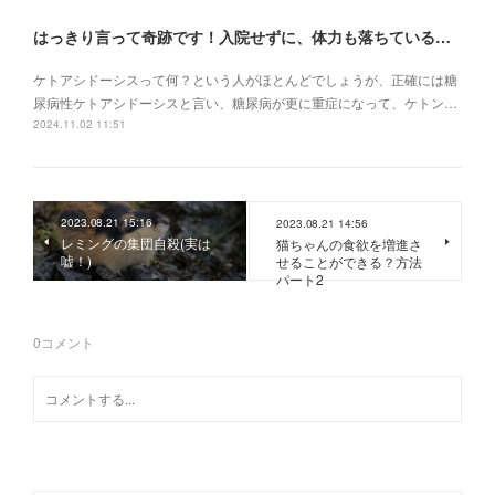
はっきり言って奇跡です！入院せずに、体力も落ちている状況でケトアシドーシスから復活
ケトアシドーシスって何？という人がほとんどでしょうが、正確には糖
尿病性ケトアシドーシスと言い、糖尿病が更に重症になって、ケトン…
2024.11.02 11:51
2023.08.21 15:16
2023.08.21 14:56
レミングの集団自殺(実は
猫ちゃんの食欲を増進さ
嘘！)
せることができる？方法
パート2
0
コメント