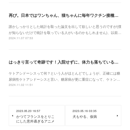
再び。日本ではワンちゃん、猫ちゃんに毎年ワクチン接種を行うべき理由
誰かしっかりとした統計を取った論文を出して欲しいと思うのですが(僕
が知らないだけで統計を取っている人がいるのかもしれません)、以前…
2024.11.07 07:53
はっきり言って奇跡です！入院せずに、体力も落ちている状況でケトアシドーシスから復活
ケトアシドーシスって何？という人がほとんどでしょうが、正確には糖
尿病性ケトアシドーシスと言い、糖尿病が更に重症になって、ケトン…
2024.11.02 11:51
2023.05.20 16:57
2023.05.16 03:35
かつてフランスをとりこ
犬もやる、仮病
にした意外過ぎるアニメ