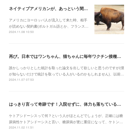
ネイティブアメリカンが、あっという間に滅ぼされていった理由
アメリカにヨーロッパ人が流入して来た時、相手
が読めない契約書(ポルトガル語とか、フランス…
2024.11.08 10:50
再び。日本ではワンちゃん、猫ちゃんに毎年ワクチン接種を行うべき理由
誰かしっかりとした統計を取った論文を出して欲しいと思うのですが(僕
が知らないだけで統計を取っている人がいるのかもしれません)、以前…
2024.11.07 07:53
はっきり言って奇跡です！入院せずに、体力も落ちている状況でケトアシドーシスから復活
ケトアシドーシスって何？という人がほとんどでしょうが、正確には糖
尿病性ケトアシドーシスと言い、糖尿病が更に重症になって、ケトン…
2024.11.02 11:51