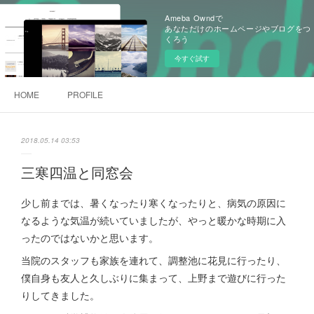
Ameba Owndで
あなただけのホームページやブログをつ
くろう
今すぐ試す
HOME
PROFILE
2018.05.14 03:53
三寒四温と同窓会
少し前までは、暑くなったり寒くなったりと、病気の原因に
なるような気温が続いていましたが、やっと暖かな時期に入
ったのではないかと思います。
当院のスタッフも家族を連れて、調整池に花見に行ったり、
僕自身も友人と久しぶりに集まって、上野まで遊びに行った
りしてきました。