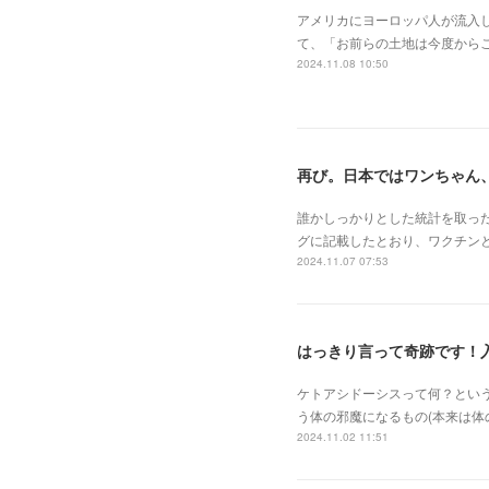
アメリカにヨーロッパ人が流入し
て、「お前らの土地は今度からこ
2024.11.08 10:50
再び。日本ではワンちゃん
誰かしっかりとした統計を取っ
グに記載したとおり、ワクチン
2024.11.07 07:53
はっきり言って奇跡です！
ケトアシドーシスって何？とい
う体の邪魔になるもの(本来は
2024.11.02 11:51