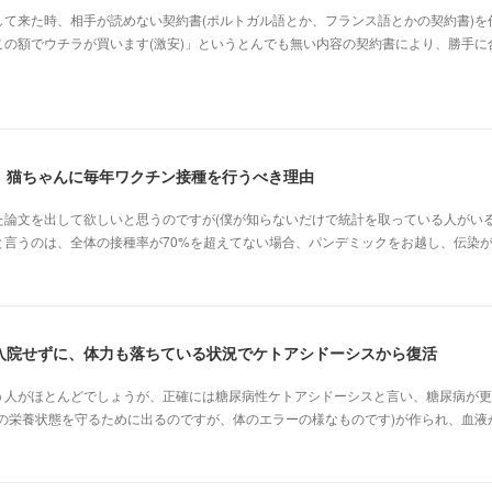
て来た時、相手が読めない契約書(ポルトガル語とか、フランス語とかの契約書)を
の額でウチラが買います(激安)」というとんでも無い内容の契約書により、勝手に
、猫ちゃんに毎年ワクチン接種を行うべき理由
た論文を出して欲しいと思うのですが(僕が知らないだけで統計を取っている人がいる
と言うのは、全体の接種率が70%を超えてない場合、パンデミックをお越し、伝染
入院せずに、体力も落ちている状況でケトアシドーシスから復活
う人がほとんどでしょうが、正確には糖尿病性ケトアシドーシスと言い、糖尿病が更
体の栄養状態を守るために出るのですが、体のエラーの様なものです)が作られ、血液