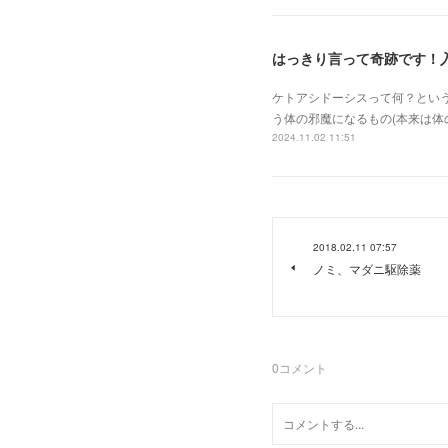
はっきり言って奇跡です！
ケトアシドーシスって何？とい
う体の邪魔になるもの(本来は
2024.11.02 11:51
2018.02.11 07:57
ノミ、マダニ駆除薬
0
コメント