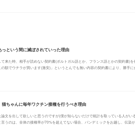
あっという間に滅ぼされていった理由
て来た時、相手が読めない契約書(ポルトガル語とか、フランス語とかの契約書)を
の額でウチラが買います(激安)」というとんでも無い内容の契約書により、勝手に
、猫ちゃんに毎年ワクチン接種を行うべき理由
た論文を出して欲しいと思うのですが(僕が知らないだけで統計を取っている人がいる
と言うのは、全体の接種率が70%を超えてない場合、パンデミックをお越し、伝染