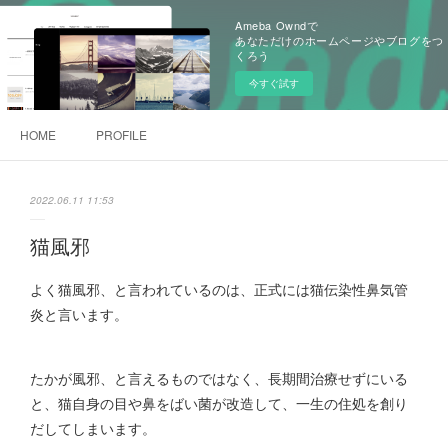
Ameba Owndで
あなただけのホームページやブログをつ
くろう
今すぐ試す
HOME
PROFILE
2022.06.11 11:53
猫風邪
よく猫風邪、と言われているのは、正式には猫伝染性鼻気管
炎と言います。
たかが風邪、と言えるものではなく、長期間治療せずにいる
と、猫自身の目や鼻をばい菌が改造して、一生の住処を創り
だしてしまいます。